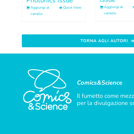
Photonics Issue
Aggiungi al
Aggiungi al
Quick View
carrello
carrello
TORNA AGLI AUTORI
Comics&Science
Il fumetto come mezz
per la divulgazione sc