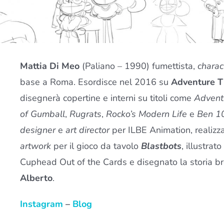
Mattia Di Meo
(Paliano – 1990) fumettista,
charac
base a Roma. Esordisce nel 2016 su
Adventure T
disegnerà copertine e interni su titoli come
Advent
of Gumball
,
Rugrats
,
Rocko’s Modern Life
e
Ben 1
designer
e
art director
per ILBE Animation, realizz
artwork
per il gioco da tavolo
Blastbots
, illustrat
Cuphead Out of the Cards e disegnato la storia b
Alberto
.
Instagram
–
Blog