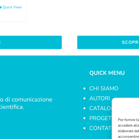
Quick View
SCOPRI
QUICK MENU
CHI SIAMO
AUTORI
o di comunicazione
ientifica.
CATALOGO
PROGETTI
Per fornire 
accedere all
CONTATTI
elaborare da
acconsentire 