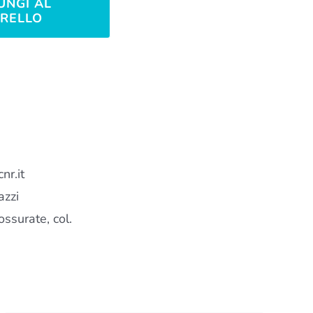
UNGI AL
RELLO
nr.it
azzi
ssurate, col.