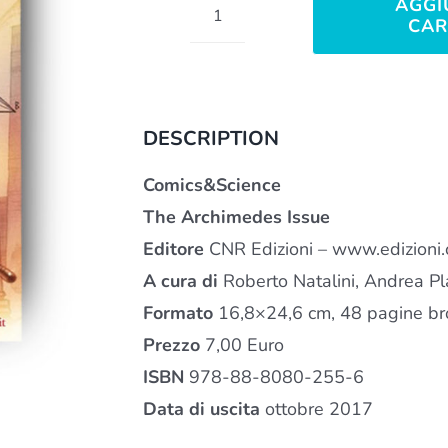
AGGI
CAR
The
Archimedes
Issue
quantità
DESCRIPTION
Comics&Science
The Archimedes Issue
Editore
CNR Edizioni – www.edizioni.c
A cura di
Roberto Natalini, Andrea Pl
Formato
16,8×24,6 cm, 48 pagine bro
Prezzo
7,00 Euro
ISBN
978-88-8080-255-6
Data di uscita
ottobre 2017