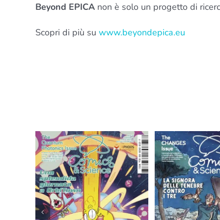
Beyond EPICA
non è solo un progetto di ricerca
Scopri di più su
www.beyondepica.eu
T
tum
The
Rade
cs
CHANGES
Is
Issue