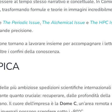
 essere al tempo stesso narrativo e concettuale. In
Comi
ica, trasformando formule e teorie in immagini incredibilm
me
The Periodic Issue
,
The Alchemical Issue
e
The HPC I
rande precisione.
ione tornano a lavorare insieme per accompagnare i letto
tre i confini della conoscenza.
EPICA
elle più ambiziose spedizioni scientifiche internazional
nante quanto cruciale: recuperare, dalle profondità della 
no. Il cuore dell’impresa è la
Dome C
, un’area remota e
e invernali possono scendere sotto i -80°C.