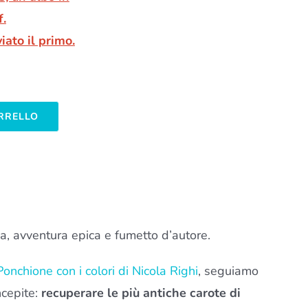
f.
iato il primo.
ARRELLO
ma, avventura epica e fumetto d’autore.
onchione con i colori di Nicola Righi
, seguiamo
ncepite:
recuperare le più antiche carote di