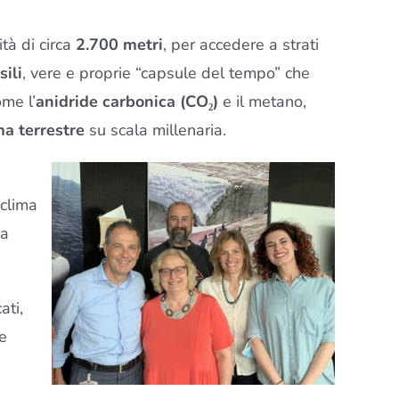
ità di circa
2.700 metri
, per accedere a strati
sili
, vere e proprie “capsule del tempo” che
me l’
anidride carbonica (CO₂)
e il metano,
ma terrestre
su scala millenaria.
 clima
 a
ati,
ne