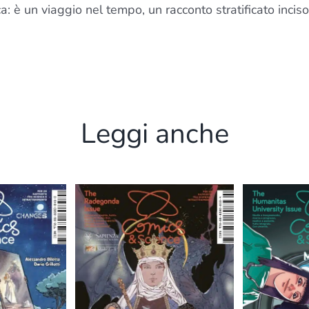
: è un viaggio nel tempo, un racconto stratificato inciso 
Leggi anche
The
he
Humanitas
gonda
FunV
University
sue