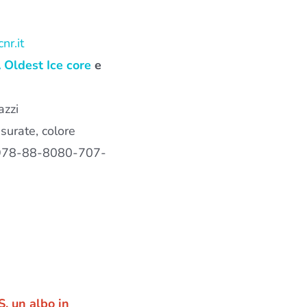
nr.it
Oldest Ice core
e
azzi
urate, colore
78-88-8080-707-
, un albo in