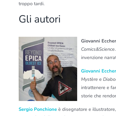
troppo tardi.
Gli autori
Giovanni Ecche
Comics&Science
invenzione narrati
Giovanni Ecche
Mystère
e
Diabol
intrattenere e f
storie che rendono
Sergio Ponchione
è disegnatore e illustratore