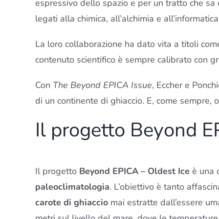
espressivo dello spazio e per un tratto che sa
legati alla chimica, all’alchimia e all’informat
La loro collaborazione ha dato vita a titoli co
contenuto scientifico è sempre calibrato con g
Con
The Beyond EPICA Issue
, Eccher e Ponch
di un continente di ghiaccio. E, come sempre, ol
Il progetto Beyond 
Il progetto
Beyond EPICA – Oldest Ice
è una d
paleoclimatologia
. L’obiettivo è tanto affasci
carote di ghiaccio
mai estratte dall’essere uma
metri sul livello del mare, dove le temperatur