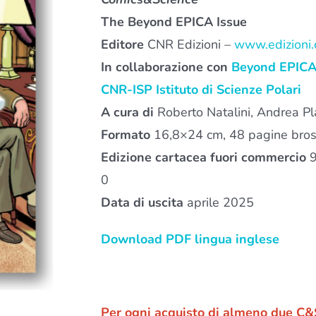
The Beyond EPICA Issue
Editore
CNR Edizioni –
www.edizioni.c
In collaborazione con
Beyond EPICA 
CNR-ISP Istituto di Scienze Polari
A cura di
Roberto Natalini, Andrea Pl
Formato
16,8×24 cm, 48 pagine bross
Edizione cartacea fuori commercio
9
0
Data di uscita
aprile 2025
Download PDF lingua inglese
Per ogni acquisto di almeno due C&S