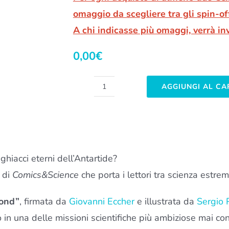
omaggio da scegliere tra gli spin-of
A chi indicasse più omaggi, verrà inv
0,00
€
AGGIUNGI AL C
The
Beyond
EPICA
Issue
hiacci eterni dell’Antartide?
quantità
e di
Comics&Science
che porta i lettori tra scienza estre
yond”
, firmata da
Giovanni Eccher
e illustrata da
Sergio P
 in una delle missioni scientifiche più ambiziose mai co