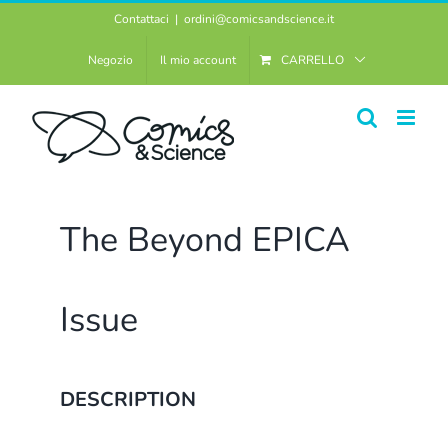
Salta
Contattaci
|
ordini@comicsandscience.it
al
Negozio
Il mio account
CARRELLO
contenuto
The Beyond EPICA
Issue
DESCRIPTION