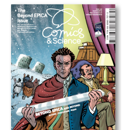
EPICA
Issue
quantità