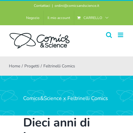
Salta
Contattaci
|
ordini@comicsandscience.it
al
Negozio
Il mio account
CARRELLO
contenuto
Home
Progetti
Feltrinelli Comics
Comics&Science x Feltrinelli Comics
Dieci anni di