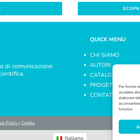
SCOPRI
QUICK MENU
CHI SIAMO
AUTORI
o di comunicazione
ientifica.
CATALOGO
PROGETTI
Per fornire 
accedere all
CONTATTI
elaborare da
acconsentire 
funzioni.
ie Policy
|
Credits
A
Italiano