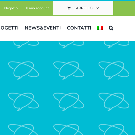
Negozio
Il mio account
CARRELLO
ROGETTI
NEWS&EVENTI
CONTATTI