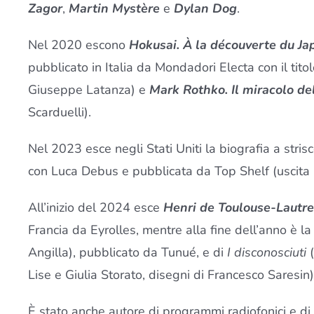
Zagor
,
Martin Mystère
e
Dylan Dog
.
Nel 2020 escono
Hokusai. À la découverte du Ja
pubblicato in Italia da Mondadori Electa con il tito
Giuseppe Latanza) e
Mark Rothko. Il miracolo del
Scarduelli).
Nel 2023 esce negli Stati Uniti la biografia a stri
con Luca Debus e pubblicata da Top Shelf (uscita in
All’inizio del 2024 esce
Henri de Toulouse-Lautre
Francia da Eyrolles, mentre alla fine dell’anno è la
Angilla), pubblicato da Tunué, e di
I disconosciuti
(
Lise e Giulia Storato, disegni di Francesco Saresin)
È stato anche autore di programmi radiofonici e di n