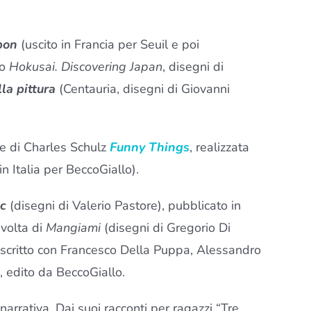
pon
(uscito in Francia per Seuil e poi
lo
Hokusai. Discovering Japan
, disegni di
la pittura
(Centauria, disegni di Giovanni
sce di Charles Schulz
Funny Things
, realizzata
 Italia per BeccoGiallo).
c
(disegni di Valerio Pastore), pubblicato in
 volta di
Mangiami
(disegni di Gregorio Di
scritto con Francesco Della Puppa, Alessandro
, edito da BeccoGiallo.
arrativa. Dai suoi racconti per ragazzi “Tre